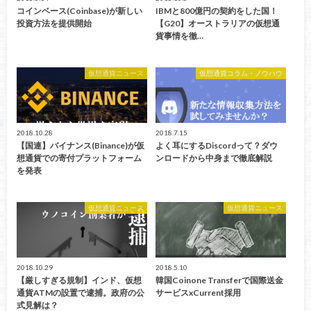
コインベース(Coinbase)が新しい
IBMと800億円の契約をした国！
投資方法を提供開始
【G20】オーストラリアの仮想通
貨事情を徹…
仮想通貨ニュース
仮想通貨コラム・ノウハウ
2018.10.28
2018.7.15
【国連】バイナンス(Binance)が仮
よく耳にするDiscordって？ダウ
想通貨での寄付プラットフォーム
ンロードから中身まで徹底解説
を発表
仮想通貨ニュース
仮想通貨ニュース
2018.10.29
2018.5.10
【厳しすぎる規制】インド、仮想
韓国Coinone Transferで国際送金
通貨ATMの設置で逮捕。政府の公
サービスxCurrent採用
式見解は？