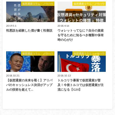
仮想通貨コラム・ノウハウ
仮想通貨コラム・ノウハウ
2019.5.1
2018.4.16
性悪説を経験した僕が書く性善説
ウォレットってなに？自分の資産
を守るために知るべき種類や保有
時の心がけ
仮想通貨コラム・ノウハウ
仮想通貨コラム・ノウハウ
2018.10.31
2018.10.13
【仮想通貨の未来を覗く】アリバ
トルコリラ暴落で仮想通貨が普
バのキャッシュレス決済がアップ
及！今後トルコでは仮想通貨が主
ルの技術を超えて…
流になる【G20】