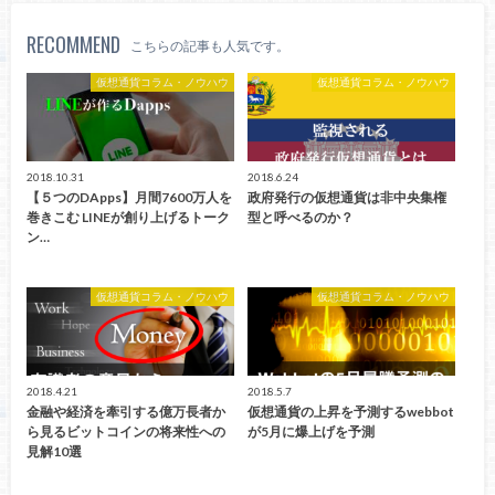
RECOMMEND
こちらの記事も人気です。
仮想通貨コラム・ノウハウ
仮想通貨コラム・ノウハウ
2018.10.31
2018.6.24
【５つのDApps】月間7600万人を
政府発行の仮想通貨は非中央集権
巻きこむ LINEが創り上げるトーク
型と呼べるのか？
ン…
仮想通貨コラム・ノウハウ
仮想通貨コラム・ノウハウ
2018.4.21
2018.5.7
金融や経済を牽引する億万長者か
仮想通貨の上昇を予測するwebbot
ら見るビットコインの将来性への
が5月に爆上げを予測
見解10選