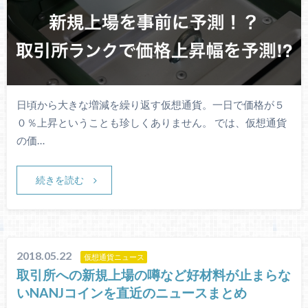
日頃から大きな増減を繰り返す仮想通貨。一日で価格が５
０％上昇ということも珍しくありません。 では、仮想通貨
の価…
続きを読む
2018.05.22
仮想通貨ニュース
取引所への新規上場の噂など好材料が止まらな
いNANJコインを直近のニュースまとめ