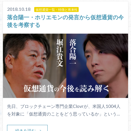
2018.10.18
仮想通貨一覧・特徴と将来性
落合陽一・ホリエモンの発言から仮想通貨の今
後を考察する
先日、ブロックチェーン専門企業Clovrが、米国人1004人
を対象に「仮想通貨のことをどう思っているか」という…
続きを読む