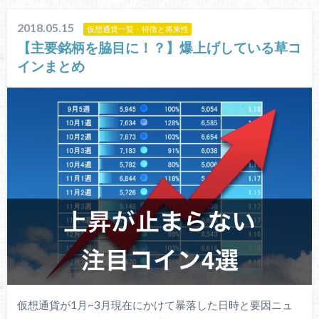
2018.05.15
仮想通貨一覧・特徴と将来性
【主要銘柄を脇目に！？】爆上げしている草コ
インまとめ
仮想通貨が1月~3月現在にかけて暴落した日時と要因ニュ