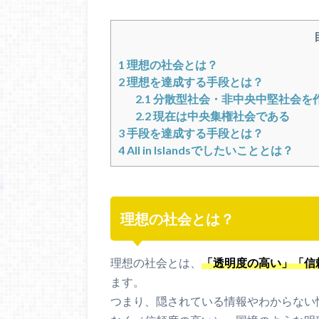
1
理想の社会とは？
2
理想を達成する手段とは？
2.1
分散型社会・非中央中堅社会を
2.2
現在は中央集権社会である
3
手段を達成する手段とは？
4
All in Islandsでしたいこととは？
理想の社会とは？
理想の社会とは、
「透明度の高い」「信
ます。
つまり、隠されている情報やわからない