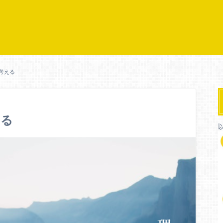
考える
える