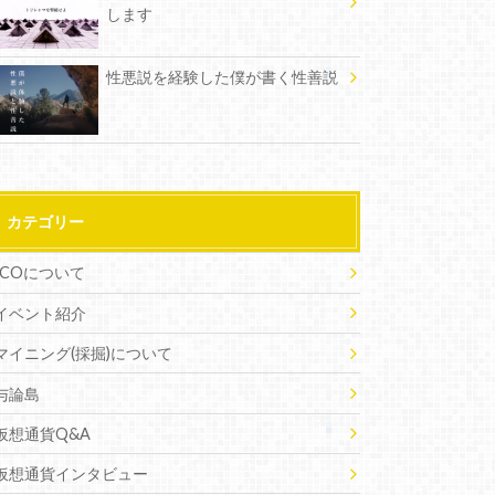
します
性悪説を経験した僕が書く性善説
カテゴリー
ICOについて
イベント紹介
マイニング(採掘)について
与論島
仮想通貨Q&A
仮想通貨インタビュー