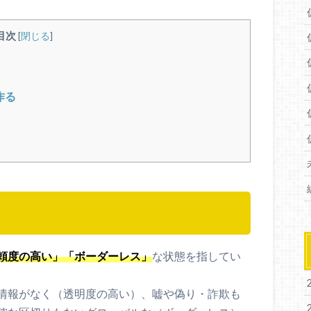
目次
[
閉じる
]
作る
頼度の高い」「ボーダーレス」
な状態を指してい
情報がなく（透明度の高い）、嘘や偽り・詐欺も