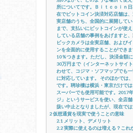
所についてです。Ｂｉｔｃｏｉｎ日本
在でビットコイン決済対応店舗は、通
実店舗のうち、全国的に展開してい
まで、支払いにビットコインが使え
している店舗の事例をあげますと、
ビックカメラは全実店舗、およびイ
ンを全面的に使用することができま
10％つきます。ただし、決済金額
30万円まで（インターネットサイ
わせて、コジマ・ソフマップでも一
に対応しています。 そのほかでは
です。聘珍樓は横浜・東京だけでは
スーパーでも使用可能です。2017年7
ジ」というサービスを使い、全店舗
扱い中止となりましたが、現在では
2
仮想通貨を現実で使うことの意味
2.1
メリット、デメリット
2.2
実際に使えるのは増える？これ