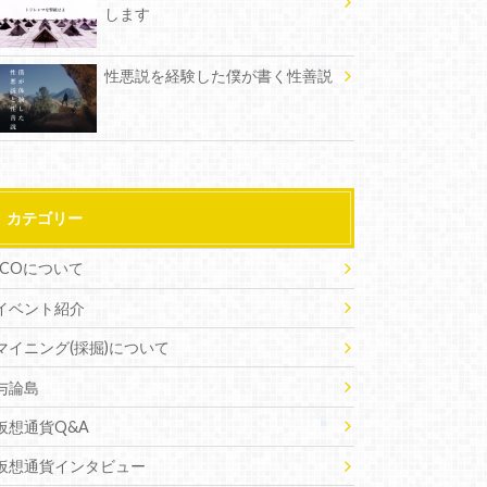
します
性悪説を経験した僕が書く性善説
カテゴリー
ICOについて
イベント紹介
マイニング(採掘)について
与論島
仮想通貨Q&A
仮想通貨インタビュー