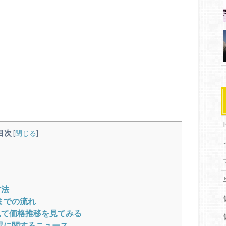
目次
[
閉じる
]
方法
までの流れ
を見て価格推移を見てみる
格上昇に関するニュース