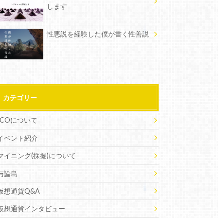
します
性悪説を経験した僕が書く性善説
カテゴリー
ICOについて
イベント紹介
マイニング(採掘)について
与論島
仮想通貨Q&A
仮想通貨インタビュー