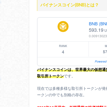
バイナンスコイン(BNB)とは？
BNB (BN
593.19
U
0.00913023
RANK
M
4
$
Powered
バイナンスコインは、世界最大の仮想通貨
取引所トークン
です。
現在では多種多様な取引所トークンが発
ークンの中でも別格の存在。