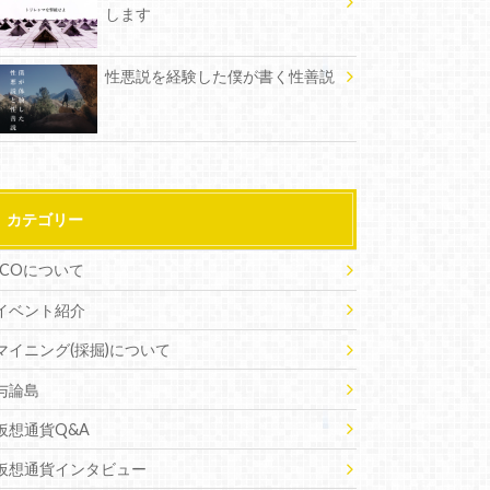
します
性悪説を経験した僕が書く性善説
カテゴリー
ICOについて
イベント紹介
マイニング(採掘)について
与論島
仮想通貨Q&A
仮想通貨インタビュー