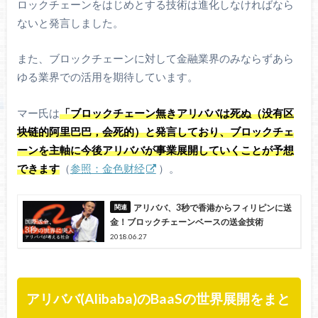
ロックチェーンをはじめとする技術は進化しなければなら
ないと発言しました。
また、ブロックチェーンに対して金融業界のみならずあら
ゆる業界での活用を期待しています。
マー氏は
「ブロックチェーン無きアリババは死ぬ（没有区
块链的阿里巴巴，会死的）と発言しており、ブロックチェ
ーンを主軸に今後アリババが事業展開していくことが予想
できます
（
参照：金色财经
）。
アリババ、3秒で香港からフィリピンに送
金！ブロックチェーンベースの送金技術
2018.06.27
アリババ(Alibaba)のBaaSの世界展開をまと