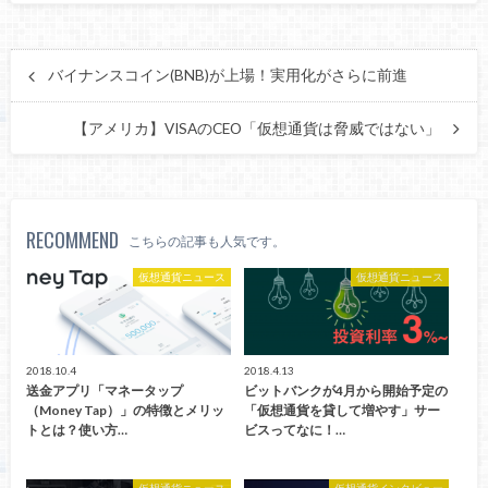
バイナンスコイン(BNB)が上場！実用化がさらに前進
【アメリカ】VISAのCEO「仮想通貨は脅威ではない」
RECOMMEND
こちらの記事も人気です。
仮想通貨ニュース
仮想通貨ニュース
2018.10.4
2018.4.13
送金アプリ「マネータップ
ビットバンクが4月から開始予定の
（Money Tap）」の特徴とメリッ
「仮想通貨を貸して増やす」サー
トとは？使い方…
ビスってなに！…
仮想通貨ニュース
仮想通貨インタビュー