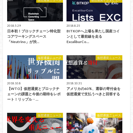
2018.5.29
2018.8.25
日本初！ブロックチェーン特化型
BITKOPへ上場を果たし国産コイ
コアワーキングスペース
ンとして最前線を走る
「Neutrino」が渋…
ExcaliburCo…
仮想通貨ニュース
仮想通貨ニュース
2018.10.8
2018.10.31
【WTO】仮想通貨とブロックチ
アメリカの60％、選挙の寄付金を
ェーンの課題と今後の期待をレポ
仮想通貨で支払うべきと回答する
ート！リップル・…
仮想通貨ニュース
仮想通貨ニュース