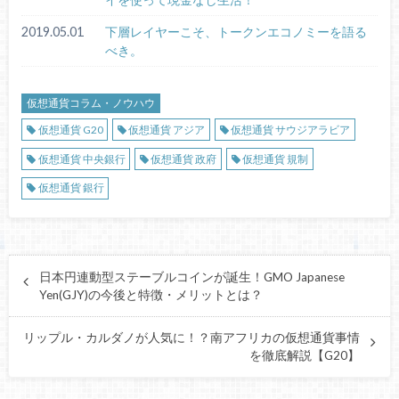
2019.05.01
下層レイヤーこそ、トークンエコノミーを語る
べき。
仮想通貨コラム・ノウハウ
仮想通貨 G20
仮想通貨 アジア
仮想通貨 サウジアラビア
仮想通貨 中央銀行
仮想通貨 政府
仮想通貨 規制
仮想通貨 銀行
日本円連動型ステーブルコインが誕生！GMO Japanese
Yen(GJY)の今後と特徴・メリットとは？
リップル・カルダノが人気に！？南アフリカの仮想通貨事情
を徹底解説【G20】