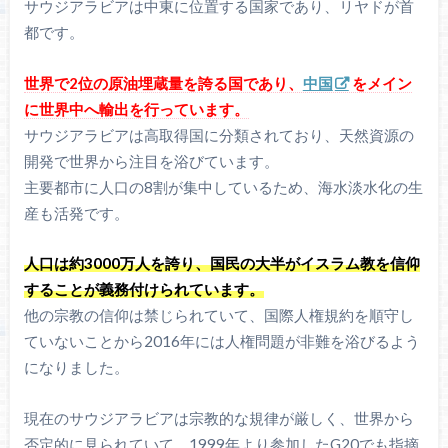
サウジアラビアは中東に位置する国家であり、リヤドが首
都です。
世界で2位の原油埋蔵量を誇る国であり、
中国
をメイン
に世界中へ輸出を行っています。
サウジアラビアは高取得国に分類されており、天然資源の
開発で世界から注目を浴びています。
主要都市に人口の8割が集中しているため、海水淡水化の生
産も活発です。
人口は約3000万人を誇り、国民の大半がイスラム教を信仰
することが義務付けられています。
他の宗教の信仰は禁じられていて、国際人権規約を順守し
ていないことから2016年には人権問題が非難を浴びるよう
になりました。
現在のサウジアラビアは宗教的な規律が厳しく、世界から
否定的に見られていて、1999年より参加したG20でも指摘