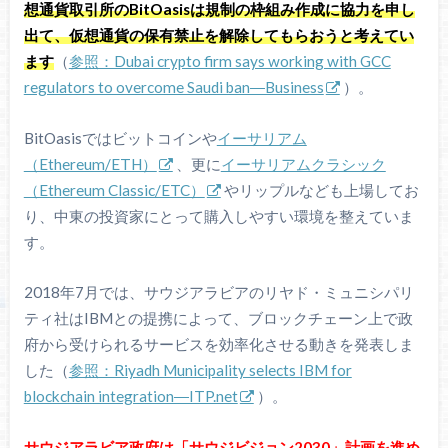
想通貨取引所のBitOasisは規制の枠組み作成に協力を申し
出て、仮想通貨の保有禁止を解除してもらおうと考えてい
ます
（
参照：Dubai crypto firm says working with GCC
regulators to overcome Saudi ban―Business
）。
BitOasisではビットコインや
イーサリアム
（Ethereum/ETH）
、更に
イーサリアムクラシック
（Ethereum Classic/ETC）
やリップルなども上場してお
り、中東の投資家にとって購入しやすい環境を整えていま
す。
2018年7月では、サウジアラビアのリヤド・ミュニシパリ
ティ社はIBMとの提携によって、ブロックチェーン上で政
府から受けられるサービスを効率化させる動きを発表しま
した（
参照：Riyadh Municipality selects IBM for
blockchain integration―ITP.net
）。
サウジアラビア政府は「サウジビジョン2030」計画を進め