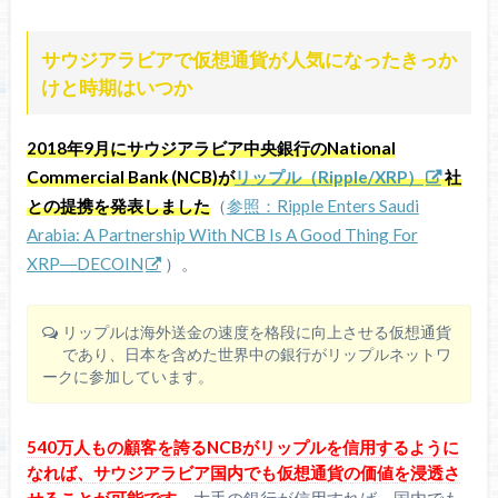
サウジアラビアで仮想通貨が人気になったきっか
けと時期はいつか
2018年9月にサウジアラビア中央銀行のNational
Commercial Bank (NCB)が
リップル（Ripple/XRP）
社
との提携を発表しました
（
参照：Ripple Enters Saudi
Arabia: A Partnership With NCB Is A Good Thing For
XRP―DECOIN
）。
リップルは海外送金の速度を格段に向上させる仮想通貨
であり、日本を含めた世界中の銀行がリップルネットワ
ークに参加しています。
540万人もの顧客を誇るNCBがリップルを信用するように
なれば、サウジアラビア国内でも仮想通貨の価値を浸透さ
せることが可能です。
大手の銀行が信用すれば、国内でも