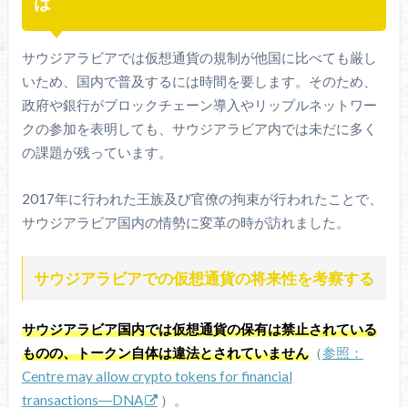
は
サウジアラビアでは仮想通貨の規制が他国に比べても厳し
いため、国内で普及するには時間を要します。そのため、
政府や銀行がブロックチェーン導入やリップルネットワー
クの参加を表明しても、サウジアラビア内では未だに多く
の課題が残っています。
2017年に行われた王族及び官僚の拘束が行われたことで、
サウジアラビア国内の情勢に変革の時が訪れました。
サウジアラビアでの仮想通貨の将来性を考察する
サウジアラビア国内では仮想通貨の保有は禁止されている
ものの、トークン自体は違法とされていません
（
参照：
Centre may allow crypto tokens for financial
transactions―DNA
）。