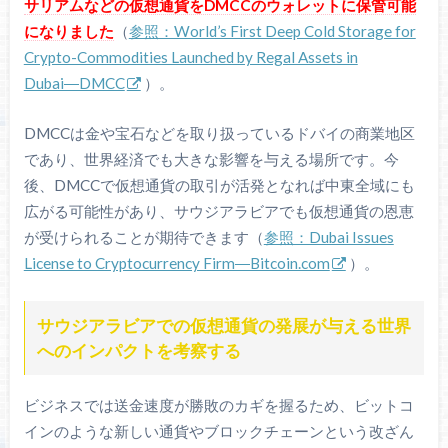
サリアムなどの仮想通貨をDMCCのウォレットに保管可能
になりました
（
参照：World’s First Deep Cold Storage for
Crypto-Commodities Launched by Regal Assets in
Dubai―DMCC
）。
DMCCは金や宝石などを取り扱っているドバイの商業地区
であり、世界経済でも大きな影響を与える場所です。今
後、DMCCで仮想通貨の取引が活発となれば中東全域にも
広がる可能性があり、サウジアラビアでも仮想通貨の恩恵
が受けられることが期待できます（
参照：Dubai Issues
License to Cryptocurrency Firm―Bitcoin.com
）。
サウジアラビアでの仮想通貨の発展が与える世界
へのインパクトを考察する
ビジネスでは送金速度が勝敗のカギを握るため、ビットコ
インのような新しい通貨やブロックチェーンという改ざん