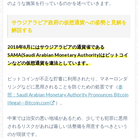
のような施策を行っているのかを述べていきます。
サウジアラビア政府の仮想通貨への姿勢と見解を
解説する
2018年8月にはサウジアラビアの通貨省である
SAMA(Saudi Arabian Monetary Authority)はビットコイ
ンなどの仮想通貨を違法としています。
ビットコインが不正な貯蓄に利用されたり、マネーロンダ
リングなどに悪用されることを防ぐための処置です（
参
照：Saudi Arabian Monetary Authority Pronounces Bitcoin
Illegal―Bitcoin.com
）。
中東では治安の悪い地域があるため、少しでも犯罪に悪用
されるリスクがあれば厳しい法整備を用意するべきという
のが現状です。