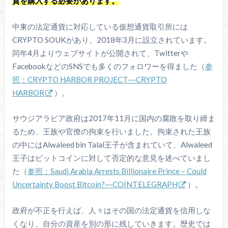
貨を購入する必要があります。
中東の法定通貨に対応している仮想通貨取引所には
CRYPTO SOUKがあり、2018年3月に設立されています。
同年4月よりウェブサイトが公開されて、Twitterや
FacebookなどのSNSでも多くのフォロワーを得ました（
参
照：CRYPTO HARBOR PROJECT―CRYPTO
HARBOR
）。
サウジアラビア政府は2017年11月に国内の腐敗を取り締ま
るため、王族や官僚の拘束を行いました。拘束された王族
の中にはAlwaleed bin Talal王子が含まれていて、Alwaleed
王子はビットコインに対して否定的な意見を述べていまし
た（
参照：Saudi Arabia Arrests Billionaire Prince – Could
Uncertainty Boost Bitcoin?―COINTELEGRAPH
）。
政府が不正を行えば、人々はその国の法定通貨を信用しな
くなり、自分の資産を別の形に残していきます。歴史では