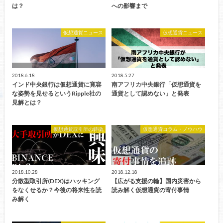
は？
への影響まで
仮想通貨ニュース
仮想通貨ニュース
2018.6.18
2018.5.27
インド中央銀行は仮想通貨に寛容
南アフリカ中央銀行「仮想通貨を
な姿勢を見せるというRipple社の
通貨として認めない」と発表
見解とは？
仮想通貨取引所の特徴
仮想通貨コラム・ノウハウ
2018.10.28
2018.12.18
分散型取引所(DEX)はハッキング
【広がる支援の輪】国内災害から
をなくせるか？今後の将来性を読
読み解く仮想通貨の寄付事情
み解く