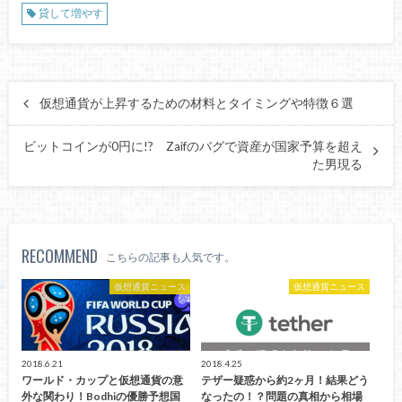
貸して増やす
仮想通貨が上昇するための材料とタイミングや特徴６選
ビットコインが0円に!? Zaifのバグで資産が国家予算を超え
た男現る
RECOMMEND
こちらの記事も人気です。
仮想通貨ニュース
仮想通貨ニュース
2018.6.21
2018.4.25
ワールド・カップと仮想通貨の意
テザー疑惑から約2ヶ月！結果どう
外な関わり！Bodhiの優勝予想国
なったの！？問題の真相から相場