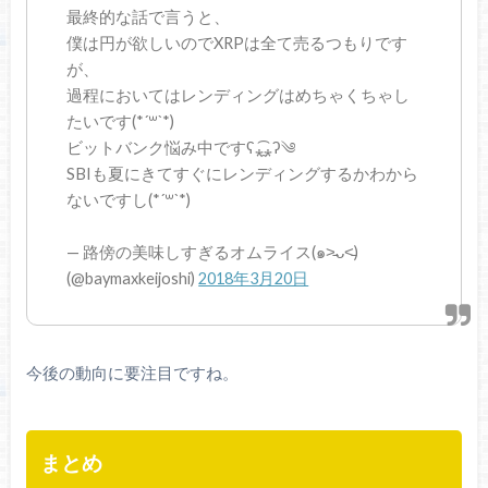
最終的な話で言うと、
僕は円が欲しいのでXRPは全て売るつもりです
が、
過程においてはレンディングはめちゃくちゃし
たいです(*´꒳`*)
ビットバンク悩み中ですʕ⁎̯͡⁎ʔ༄
SBIも夏にきてすぐにレンディングするかわから
ないですし(*´꒳`*)
— 路傍の美味しすぎるオムライス(๑˃̵ᴗ˂̵)
(@baymaxkeijoshi)
2018年3月20日
今後の動向に要注目ですね。
まとめ