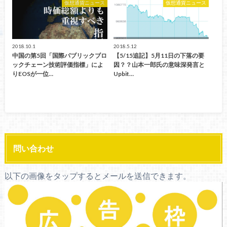
仮想通貨ニュース
仮想通貨ニュース
2018.10.1
2018.5.12
中国の第5回「国際パブリックブロ
【5/15追記】5月11日の下落の要
ックチェーン技術評価指標」によ
因？？山本一郎氏の意味深発言と
りEOSが一位…
Upbit…
問い合わせ
以下の画像をタップするとメールを送信できます。