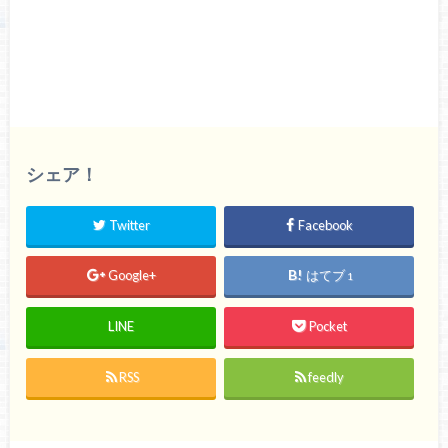
シェア！
Twitter
Facebook
Google+
はてブ
1
LINE
Pocket
RSS
feedly