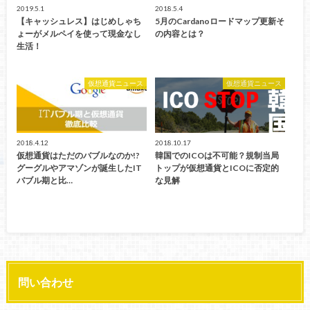
2019.5.1
2018.5.4
【キャッシュレス】はじめしゃち
5月のCardanoロードマップ更新そ
ょーがメルペイを使って現金なし
の内容とは？
生活！
仮想通貨ニュース
仮想通貨ニュース
2018.4.12
2018.10.17
仮想通貨はただのバブルなのか!?
韓国でのICOは不可能？規制当局
グーグルやアマゾンが誕生したIT
トップが仮想通貨とICOに否定的
バブル期と比…
な見解
問い合わせ