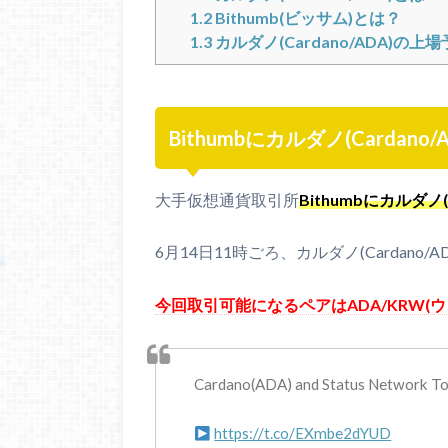
1.2
Bithumb(ビッサム)とは？
1.3
カルダノ(Cardano/ADA)
Bithumbにカルダノ(Cardano
大手仮想通貨取引所
Bithumbにカルダノ
6月14日11時ごろ、カルダノ(Cardan
今回取引可能になるペアはADA/KRW(ウ
Cardano(ADA) and Status Network Tok
https://t.co/EXmbe2dYUD