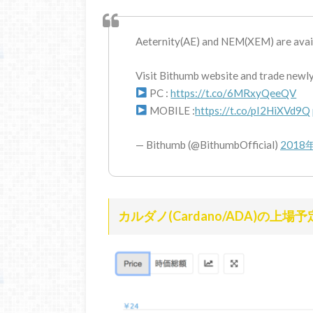
Aeternity(AE) and NEM(XEM) are avai
Visit Bithumb website and trade newly
PC :
https://t.co/6MRxyQeeQV
MOBILE :
https://t.co/pI2HiXVd9Q
— Bithumb (@BithumbOfficial)
2018
カルダノ(Cardano/ADA)の