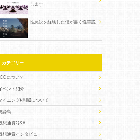
します
性悪説を経験した僕が書く性善説
カテゴリー
ICOについて
イベント紹介
マイニング(採掘)について
与論島
仮想通貨Q&A
仮想通貨インタビュー