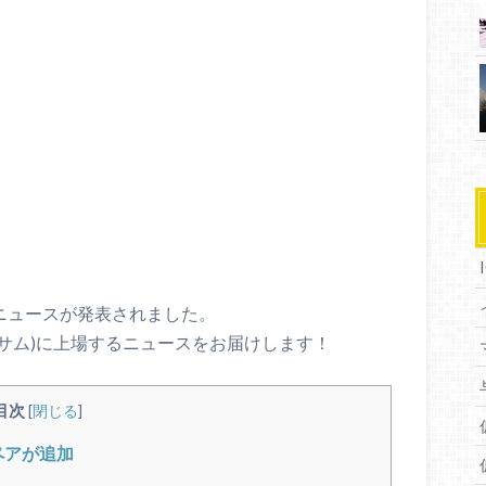
しいニュースが発表されました。
ビッサム)に上場するニュースをお届けします！
目次
[
閉じる
]
)ペアが追加