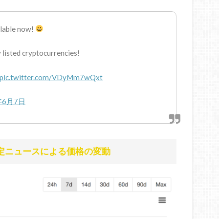
lable now!
 listed cryptocurrencies!
pic.twitter.com/VDyMm7wQxt
年6月7日
上場予定ニュースによる価格の変動