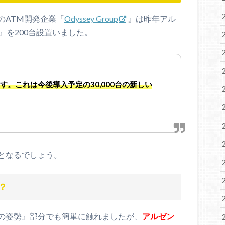
のATM開発企業『
Odyssey Group
』は昨年アル
n』を200台設置いました。
ます。これは今後導入予定の30,000台の新しい
となるでしょう。
？
の姿勢』部分でも簡単に触れましたが、
アルゼン