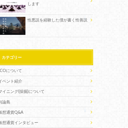
します
性悪説を経験した僕が書く性善説
カテゴリー
ICOについて
イベント紹介
マイニング(採掘)について
与論島
仮想通貨Q&A
仮想通貨インタビュー