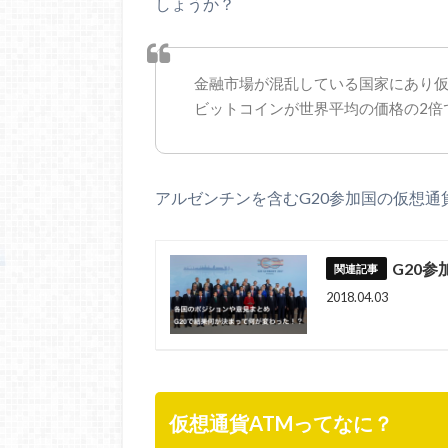
しょうか？
金融市場が混乱している国家にあり
ビットコインが世界平均の価格の2倍
アルゼンチンを含むG20参加国の仮想
G20
2018.04.03
仮想通貨ATMってなに？