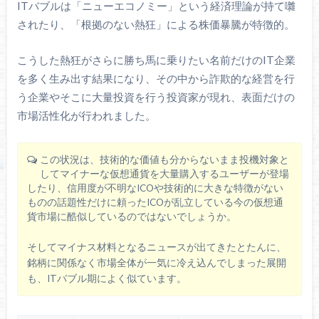
ITバブルは「ニューエコノミー」という経済理論が持て囃
されたり、「根拠のない熱狂」による株価暴騰が特徴的。
こうした熱狂がさらに勝ち馬に乗りたい名前だけのIT企業
を多く生み出す結果になり、その中から詐欺的な経営を行
う企業やそこに大量投資を行う投資家が現れ、表面だけの
市場活性化が行われました。
この状況は、技術的な価値も分からないまま投機対象と
してマイナーな仮想通貨を大量購入するユーザーが登場
したり、信用度が不明なICOや技術的に大きな特徴がない
ものの話題性だけに頼ったICOが乱立している今の仮想通
貨市場に酷似しているのではないでしょうか。
そしてマイナス材料となるニュースが出てきたとたんに、
銘柄に関係なく市場全体が一気に冷え込んでしまった展開
も、ITバブル期によく似ています。