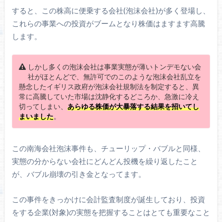
すると、この株高に便乗する会社(泡沫会社)が多く登場し、
これらの事業への投資がブームとなり株価はますます高騰
します。
しかし多くの泡沫会社は事業実態が薄いトンデモない会
社がほとんどで、無許可でのこのような泡沫会社乱立を
懸念したイギリス政府が泡沫会社規制法を制定すると、異
常に高騰していた市場は沈静化するどころか、急激に冷え
切ってしまい、
あらゆる株価が大暴落する結果を招いてし
まいました
。
この南海会社泡沫事件も、チューリップ・バブルと同様、
実態の分からない会社にどんどん投機を繰り返したこと
が、バブル崩壊の引き金となってます。
この事件をきっかけに会計監査制度が誕生しており、投資
をする企業(対象)の実態を把握することはとても重要なこと