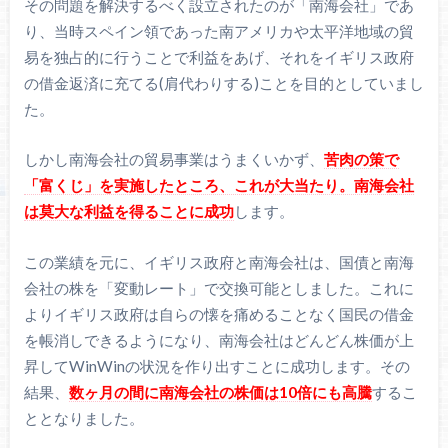
その問題を解決するべく設立されたのが「南海会社」であ
り、当時スペイン領であった南アメリカや太平洋地域の貿
易を独占的に行うことで利益をあげ、それをイギリス政府
の借金返済に充てる(肩代わりする)ことを目的としていまし
た。
しかし南海会社の貿易事業はうまくいかず、
苦肉の策で
「富くじ」を実施したところ、これが大当たり。南海会社
は莫大な利益を得ることに成功
します。
この業績を元に、イギリス政府と南海会社は、国債と南海
会社の株を「変動レート」で交換可能としました。これに
よりイギリス政府は自らの懐を痛めることなく国民の借金
を帳消しできるようになり、南海会社はどんどん株価が上
昇してWinWinの状況を作り出すことに成功します。その
結果、
数ヶ月の間に南海会社の株価は10倍にも高騰
するこ
ととなりました。