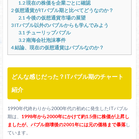
1.2
現在の株価を企業ごとに確認
2
仮想通貨がITバブル期と比べてどうなのか？
2.1
今後の仮想通貨市場の展望
3
ITバブル以外のバブルからも学んでみよう
3.1
チューリップバブル
3.2
南海会社泡沫事件
4
結論、現在の仮想通貨はバブルなのか？
どんな感じだった？ITバブル期のチャート
紹介
1990年代終わりから2000年代の初めに発生したITバブル
期は、
1998年から2000年にかけて約1.5倍に株価が上昇し
ましたが、バブル崩壊後の2001年には元の価格まで暴落
し
ています。