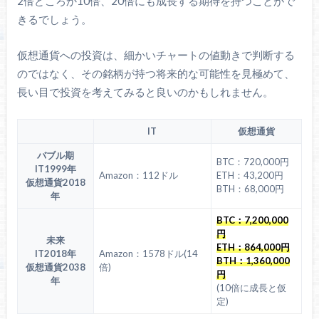
2倍どころか10倍、20倍にも成長する期待を持つことがで
きるでしょう。
仮想通貨への投資は、細かいチャートの値動きで判断する
のではなく、その銘柄が持つ将来的な可能性を見極めて、
長い目で投資を考えてみると良いのかもしれません。
IT
仮想通貨
バブル期
BTC：720,000円
IT1999年
Amazon：112ドル
ETH：43,200円
仮想通貨2018
BTH：68,000円
年
BTC：7,200,000
円
未来
ETH：864,000円
IT2018年
Amazon：1578ドル(14
BTH：1,360,000
仮想通貨2038
倍)
円
年
(10倍に成長と仮
定)