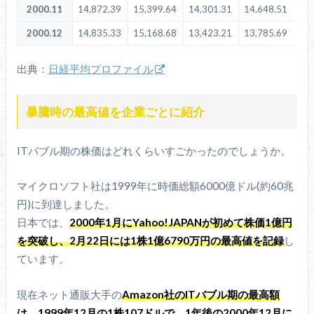
2000.11
14,872.39
15,399.64
14,301.31
14,648.51
2000.12
14,835.33
15,168.68
13,423.21
13,785.69
出典：
日経平均プロファイル
暴騰時の最高値を企業ごとに紹介
ITバブル期の株価はどれくらいすごかったのでしょうか。
マイクロソフト社は1999年に時価総額6000億ドル(約60兆
円)に到達しました。
日本では、
2000年1月にYahoo!JAPANが初めて株価1億円
を突破し、2月22日には1株1億6790万円の最高値を記録
し
ています。
現在ネット通販大手の
Amazon社のITバブル期の最高額
は、1999年12月の1株107ドルで、1年後の2000年12月に