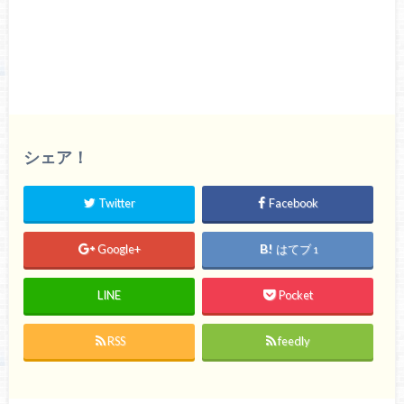
シェア！
Twitter
Facebook
Google+
はてブ
1
LINE
Pocket
RSS
feedly