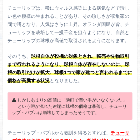
チューリップは、稀にウィルス感染による病気などで珍し
い色や模様の生まれることがあり、その珍しさが収集家の
間で噂となり、人気はさらに上昇。オランダ国民が皆、チ
ューリップを栽培して一攫千金を狙うようになり、自然と
チューリップの球根が高値で取引されるようになります。
そのうち、
球根自体が投機の対象とされ、転売や先物取引
まで行われるようになり、球根自体が存在しないのに、球
根の取引だけが拡大、球根1つで家が建つと言われるまでに
価格が高騰する状況
となりました。
しかしあまりの高値に「隣町で買い手がいなくなった」
という噂が流れた途端に球根の価格は暴落し、チューリ
ップ・バブルは崩壊してしまったそうです。
チューリップ・バブルから教訓を得るとすれば、
チューリ