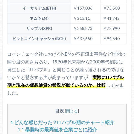
イーサリアム(ETH)
￥157,036
￥75,500
ネム(NEM)
￥215.11
￥41.742
リップル(XPR)
￥358.873
￥72.990
ビットコインキャッシュ(BCH)
￥437,650
￥94,540
コインチェック社におけるNEMの不正流出事件など世間の
関心度の高さもあり、1990年代末期から2000年代初期に
発生した「ITバブル」と同じことが繰り返されるのではな
いか？と懸念する声が高まっていますが、
実際にITバブル
期と現在の仮想通貨の状況が似ているのか、比較
してみま
した。
目次
[
閉じる
]
1
どんな感じだった？ITバブル期のチャート紹介
1.1
暴騰時の最高値を企業ごとに紹介