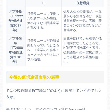
IT
仮想通貨
バブル期
億り人などの登場が、一般
IT普及ニーズに便乗し
（IT1999
層からも注目を浴び、仮想
た投資ブームが加熱。
年/仮想通
通貨市場が一気に高騰。匿
大小様々なIT関連企業
貨2017
名コインや詐欺ICOなどが
が乱立する。
年）
登場する。
バブル翌
高騰を続けていた相場が低
IT普及ニーズが飽和状
年
下傾向になったところで、
態となっていたところ
（IT2000
NEM不正流出事件が発生。
へ、IT企業の不祥事ニ
年/仮想通
仮想通貨への不安感が増大
ュースをきっかけにバ
貨2018
して市場全体が暴落状態
ブル崩壊。
年）
に。
今後の仮想通貨市場の展望
では今後仮想通貨市場はどのように展開していくのでしょ
うか。
先ほど紹介した、マイクロソフト社やAmazon社、