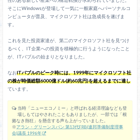
性のある新しい産業への構造転換が求められていました。
そこにWindowsが登場して一気に一般家庭へパーソナルコ
ンピュータが普及、マイクロソフト社は急成長を遂げま
す。
これを見た投資家達が、第二のマイクロソフト社を見つけ
るべく、IT企業への投資を積極的に行うようになったこと
が、ITバブルの始まりとなりました。
なお
ITバブルのピーク時には、1999年にマイクロソフト社
の株が時価総額6000億ドル(約60兆円)を超えるまでに達し
ています。
当時「ニューエコノミー」と呼ばれる経済理論なども登
場しもてはやされたこともありましたが、一部では「根
拠なき熱狂」を懸念する声も上がっていました。
※
アラン・グリーンスパン 第13代FRB(連邦準備制度理事
会)議長 1996年