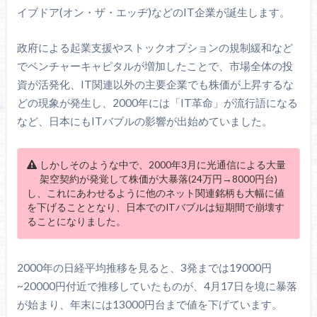
イブドア(オン・ザ・エッヂ)などのIT企業が誕生します。
政府による起業支援やストックオプションの規制緩和など
でベンチャーキャピタルが増加したことで、市場全体の投
資が活発化、IT関連以外の主要企業でも株価が上昇するな
どの現象が発生し、2000年には「IT革命」が流行語になる
など、日本にもITバブルの影響が出始めていました。
しかしそのような中で、2000年3月に光通信による大量
架空契約が発覚して株価が大暴落(24万円→8000円台)
し、これにあわせるように他のネット関連銘柄も大幅に値
を下げることとなり、日本でのITバブルは短期間で崩壊す
ることになりました。
2000年の日経平均推移を見ると、3発までは19000円
~20000円付近で推移していたものが、4月17日を境に暴落
が始まり、年末には13000円台まで値を下げています。