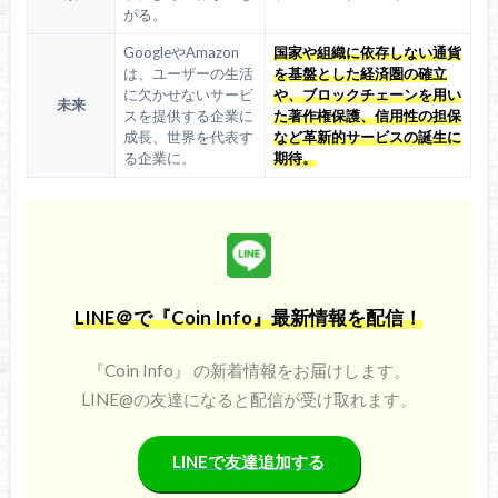
がる。
GoogleやAmazon
国家や組織に依存しない通貨
は、ユーザーの生活
を基盤とした経済圏の確立
に欠かせないサービ
や、ブロックチェーンを用い
未来
スを提供する企業に
た著作権保護、信用性の担保
成長、世界を代表す
など革新的サービスの誕生に
る企業に。
期待。
LINE＠で『Coin Info』最新情報を配信！
『Coin Info』 の新着情報をお届けします。
LINE@の友達になると配信が受け取れます。
LINEで友達追加する