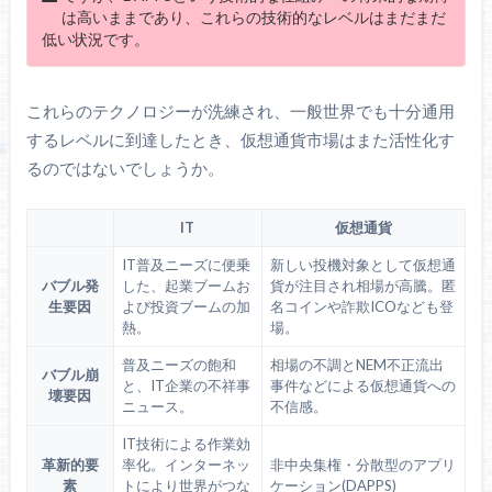
は高いままであり、これらの技術的なレベルはまだまだ
低い状況です。
これらのテクノロジーが洗練され、一般世界でも十分通用
するレベルに到達したとき、仮想通貨市場はまた活性化す
るのではないでしょうか。
IT
仮想通貨
IT普及ニーズに便乗
新しい投機対象として仮想通
バブル発
した、起業ブームお
貨が注目され相場が高騰。匿
生要因
よび投資ブームの加
名コインや詐欺ICOなども登
熱。
場。
普及ニーズの飽和
相場の不調とNEM不正流出
バブル崩
と、IT企業の不祥事
事件などによる仮想通貨への
壊要因
ニュース。
不信感。
IT技術による作業効
革新的要
率化。インターネッ
非中央集権・分散型のアプリ
素
トにより世界がつな
ケーション(DAPPS)