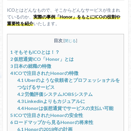
ICOとはどんなもので、そこからどんなサービスが生まれ
ているのか、
実際の事例「Honor」をもとにICOの役割や
重要性を紹介
いたします。
目次
[
閉じる
]
1
そもそもICOとは！？
2
仮想通貨ICO「Honor」とは
3
日本の就職の特徴
4
ICOで注目されたHonorの特徴
4.1
Uberのような依頼者とプロフェッショナルを
つなげるサービス
4.2
労働評価システムJOBSシステム
4.3
Linkedinよりもカジュアルに
4.4
Honorは仮想通貨でサービスの支払い可能
5
ICOで注目されたHonorの安全性
6
ロードマップから見るHonorの将来性
6.1
Honorの2018年の計画