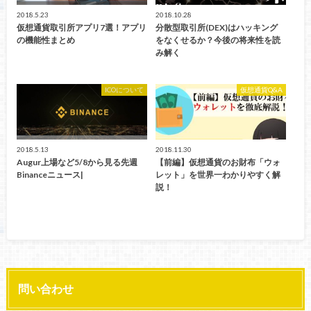
2018.5.23
2018.10.28
仮想通貨取引所アプリ7選！アプリ
分散型取引所(DEX)はハッキング
の機能性まとめ
をなくせるか？今後の将来性を読
み解く
ICOについて
仮想通貨Q&A
2018.5.13
2018.11.30
Augur上場など5/8から見る先週
【前編】仮想通貨のお財布「ウォ
Binanceニュース|
レット」を世界一わかりやすく解
説！
問い合わせ