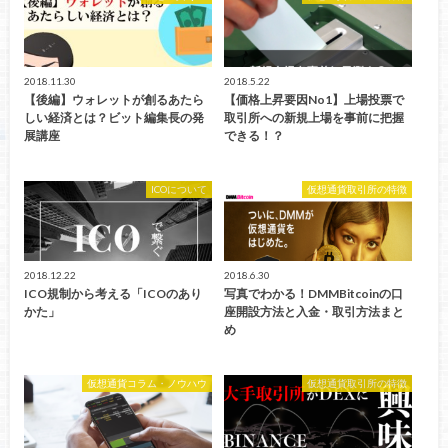
2018.11.30
2018.5.22
【後編】ウォレットが創るあたら
【価格上昇要因No1】上場投票で
しい経済とは？ビット編集長の発
取引所への新規上場を事前に把握
展講座
できる！？
ICOについて
仮想通貨取引所の特徴
2018.12.22
2018.6.30
ICO規制から考える「ICOのあり
写真でわかる！DMMBitcoinの口
かた」
座開設方法と入金・取引方法まと
め
仮想通貨コラム・ノウハウ
仮想通貨取引所の特徴