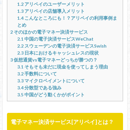
1.2
アリペイのユーザーメリット
1.3
アリペイの店舗導入メリット
1.4
こんなところにも！？アリペイの利用事例ま
とめ
2
そのほかの電子マネー決済サービス
2.1
中国の電子決済サービスWeChat
2.2
スウェーデンの電子決済サービスSwish
2.3
日本におけるキャッシュレスの現状
3
仮想通貨vs電子マネーどっちが勝つの？
3.1
そもそも未だに現金を使ってしまう理由
3.2
手数料について
3.3
マイクロペイメントについて
3.4
分散型である強み
3.5
中国がどう動くかがポイント
電子マネー決済サービス[アリペイ]とは？