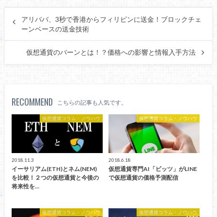
アリババ、3秒で香港からフィリピンに送金！ブロックチェ
ーンベースの送金技術
仮想通貨のバーンとは！？価格への影響と情報入手方法
RECOMMEND
こちらの記事も人気です。
仮想通貨コラム・ノウハウ
仮想通貨コラム・ノウハウ
2018.11.3
2018.6.18
イーサリアム(ETH)とネム(NEM)
仮想通貨専門AI「ビッツ」がLINE
を比較！２つの仮想通貨と今後の
で仮想通貨の価格予測配信
将来性を…
仮想通貨コラム・ノウハウ
仮想通貨コラム・ノウハウ