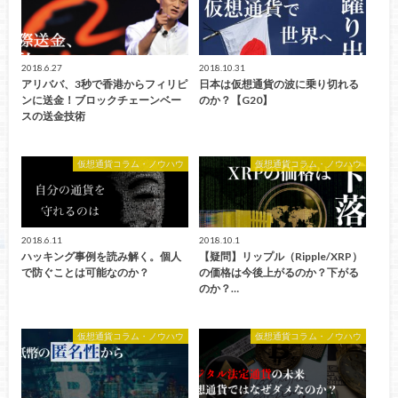
2018.6.27
2018.10.31
アリババ、3秒で香港からフィリピ
日本は仮想通貨の波に乗り切れる
ンに送金！ブロックチェーンベー
のか？【G20】
スの送金技術
仮想通貨コラム・ノウハウ
仮想通貨コラム・ノウハウ
2018.6.11
2018.10.1
ハッキング事例を読み解く。個人
【疑問】リップル（Ripple/XRP）
で防ぐことは可能なのか？
の価格は今後上がるのか？下がる
のか？…
仮想通貨コラム・ノウハウ
仮想通貨コラム・ノウハウ