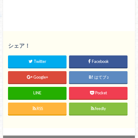
シェア！
Twitter
Facebook
Google+
はてブ
2
LINE
Pocket
RSS
feedly