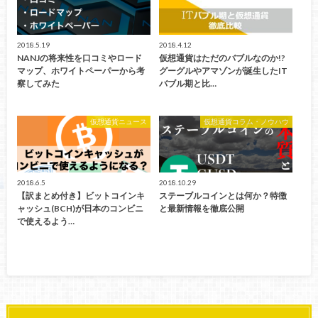
2018.5.19
2018.4.12
NANJの将来性を口コミやロード
仮想通貨はただのバブルなのか!?
マップ、ホワイトペーパーから考
グーグルやアマゾンが誕生したIT
察してみた
バブル期と比…
仮想通貨ニュース
仮想通貨コラム・ノウハウ
2018.6.5
2018.10.29
【訳まとめ付き】ビットコインキ
ステーブルコインとは何か？特徴
ャッシュ(BCH)が日本のコンビニ
と最新情報を徹底公開
で使えるよう…