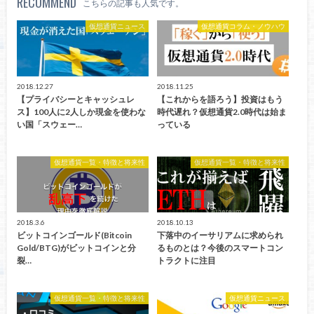
RECOMMEND
こちらの記事も人気です。
仮想通貨ニュース
仮想通貨コラム・ノウハウ
2018.12.27
2018.11.25
【プライバシーとキャッシュレ
【これからを語ろう】投資はもう
ス】100人に2人しか現金を使わな
時代遅れ？仮想通貨2.0時代は始ま
い国「スウェー…
っている
仮想通貨一覧・特徴と将来性
仮想通貨一覧・特徴と将来性
2018.3.6
2018.10.13
ビットコインゴールド(Bitcoin
下落中のイーサリアムに求められ
Gold/BTG)がビットコインと分
るものとは？今後のスマートコン
裂…
トラクトに注目
仮想通貨一覧・特徴と将来性
仮想通貨ニュース