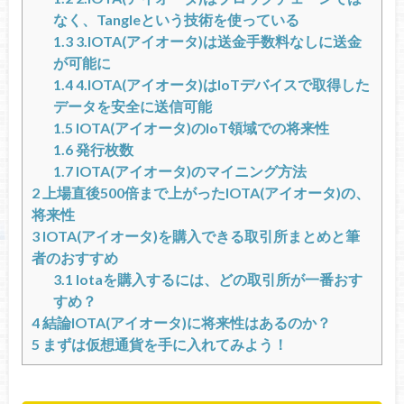
なく、Tangleという技術を使っている
1.3
3.IOTA(アイオータ)は送金手数料なしに送金
が可能に
1.4
4.IOTA(アイオータ)はIoTデバイスで取得した
データを安全に送信可能
1.5
IOTA(アイオータ)のIoT領域での将来性
1.6
発行枚数
1.7
IOTA(アイオータ)のマイニング方法
2
上場直後500倍まで上がったIOTA(アイオータ)の、
将来性
3
IOTA(アイオータ)を購入できる取引所まとめと筆
者のおすすめ
3.1
Iotaを購入するには、どの取引所が一番おす
すめ？
4
結論IOTA(アイオータ)に将来性はあるのか？
5
まずは仮想通貨を手に入れてみよう！