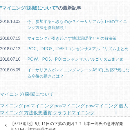
マイニング(採掘)について
の最新記事
2018.10.03
今、参加するべきなのか？イーサリアム(ETH)のマイニ
ング方法を徹底解説！
2018.07.15
マイニングが引き起こす地球温暖化とその解決策
2018.07.12
POC、DPOS、DBFTコンセンサスアルゴリズムまとめ
2018.07.10
POW、POS、POIコンセンサスアルゴリズムまとめ
2018.06.09
イーサリアムがマイニングマシーンASICに対応!?気にな
る今後の動きとは？
マイニング(採掘)について
マイニング poi
マイニング pos
マイニング pow
マイニング 個人
マイニング 方法
仮想通貨 クラウドマイニング
【5/15追記】5月11日の下落の要因？？山本一郎氏の意味深発
言とUpbit詐欺疑惑の続き