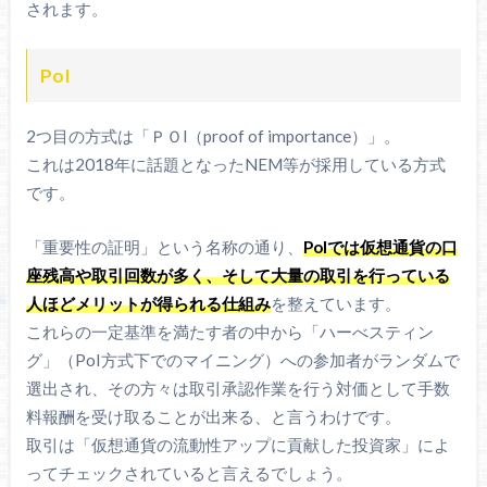
されます。
PoI
2つ目の方式は「ＰＯl（proof of importance）」。
これは2018年に話題となったNEM等が採用している方式
です。
「重要性の証明」という名称の通り、
PoIでは仮想通貨の口
座残高や取引回数が多く、そして大量の取引を行っている
人ほどメリットが得られる仕組み
を整えています。
これらの一定基準を満たす者の中から「ハーべスティン
グ」（PoI方式下でのマイニング）への参加者がランダムで
選出され、その方々は取引承認作業を行う対価として手数
料報酬を受け取ることが出来る、と言うわけです。
取引は「仮想通貨の流動性アップに貢献した投資家」によ
ってチェックされていると言えるでしょう。