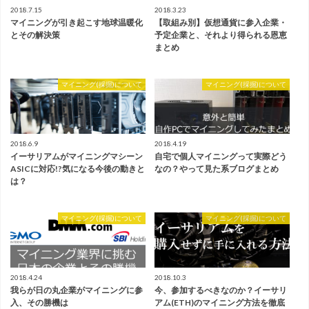
2018.7.15
2018.3.23
マイニングが引き起こす地球温暖化
【取組み別】仮想通貨に参入企業・
とその解決策
予定企業と、それより得られる恩恵
まとめ
マイニング(採掘)について
マイニング(採掘)について
2018.6.9
2018.4.19
イーサリアムがマイニングマシーン
自宅で個人マイニングって実際どう
ASICに対応!?気になる今後の動きと
なの？やって見た系ブログまとめ
は？
マイニング(採掘)について
マイニング(採掘)について
2018.4.24
2018.10.3
我らが日の丸企業がマイニングに参
今、参加するべきなのか？イーサリ
入、その勝機は
アム(ETH)のマイニング方法を徹底