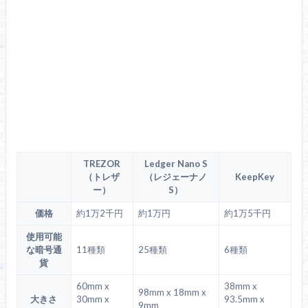
TREZOR
Ledger Nano S
（トレザ
（レジェーナノ
KeepKey
ー）
S）
価格
約1万2千円
約1万円
約1万5千円
使用可能
な暗号通
11種類
25種類
6種類
貨
60mm x
38mm x
98mm x 18mm x
大きさ
30mm x
93.5mm x
9mm