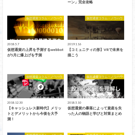
ーン」完全攻略
仮想通貨コラム・ノウハウ
仮想通貨コラム・ノウハウ
2018.5.7
2019.1.16
仮想通貨の上昇を予測するwebbot
【コミュニティの形】VRで未来を
が5月に爆上げを予測
描こう
仮想通貨コラム・ノウハウ
仮想通貨コラム・ノウハウ
2018.12.30
2018.5.10
【キャッシュレス新時代】メリッ
仮想通貨の暴落によって資産を失
トとデメリットから今後を大予
った人の物語と学びと対策まとめ
測！
仮想通貨コラム・ノウハウ
仮想通貨コラム・ノウハウ