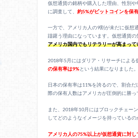
仮想通貨の銘柄や購入した理由、性別や年
に調査して、
約5%がビットコインを保
一方で、アメリカ人の9割が未だに仮想
躊躇う理由になっています。仮想通貨の
アメリカ国内でもリテラリーが高まって
2018年5月にはダリア・リサーチによ
の保有率は9%
という結果になりました
日本の保有率は11%を誇るので、割合
際の保有人数はアメリカが圧倒的に勝って
また、2018年10月にはブロックチェー
してどのようなイメージを持っているのか
アメリカ人の75%以上が仮想通貨に対し