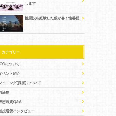
します
性悪説を経験した僕が書く性善説
カテゴリー
ICOについて
イベント紹介
マイニング(採掘)について
与論島
仮想通貨Q&A
仮想通貨インタビュー