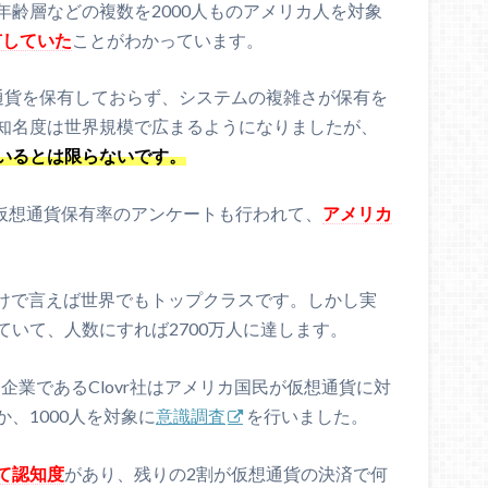
齢層などの複数を2000人ものアメリカ人を対象
有していた
ことがわかっています。
通貨を保有しておらず、システムの複雑さが保有を
知名度は世界規模で広まるようになりましたが、
いるとは限らないです。
る仮想通貨保有率のアンケートも行われて、
アメリカ
。
だけで言えば世界でもトップクラスです。しかし実
いて、人数にすれば2700万人に達します。
ン企業であるClovr社はアメリカ国民が仮想通貨に対
、1000人を対象に
意識調査
を行いました。
て認知度
があり、残りの2割が仮想通貨の決済で何