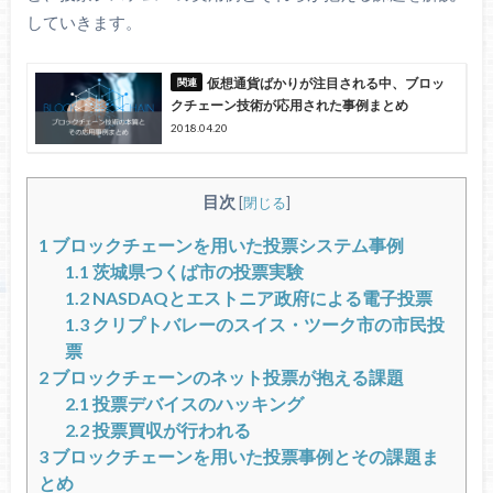
していきます。
仮想通貨ばかりが注目される中、ブロッ
クチェーン技術が応用された事例まとめ
2018.04.20
目次
[
閉じる
]
1
ブロックチェーンを用いた投票システム事例
1.1
茨城県つくば市の投票実験
1.2
NASDAQとエストニア政府による電子投票
1.3
クリプトバレーのスイス・ツーク市の市民投
票
2
ブロックチェーンのネット投票が抱える課題
2.1
投票デバイスのハッキング
2.2
投票買収が行われる
3
ブロックチェーンを用いた投票事例とその課題ま
とめ