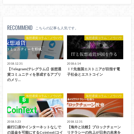
RECOMMEND
こちらの記事も人気です。
仮想通貨コラム・ノウハウ
仮想通貨コラム・ノウハウ
2018.12.31
2018.6.14
【Telegram(テレグラム)】仮想通
ＩT先進国エストニアが目指す電
貨コミュニティを形成するアプリ
子社会とエストコイン
のメリ…
仮想通貨コラム・ノウハウ
仮想通貨コラム・ノウハウ
2018.5.23
2018.12.31
銀行口座やインターネットなしで
【海外と比較】ブロックチェーン
の送金を可能にするCointext(コイ
リテラシーの向上が日本の未来を