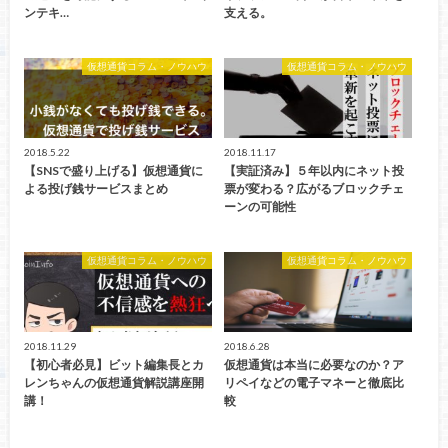
ンテキ…
支える。
仮想通貨コラム・ノウハウ
仮想通貨コラム・ノウハウ
2018.5.22
2018.11.17
【SNSで盛り上げる】仮想通貨に
【実証済み】５年以内にネット投
よる投げ銭サービスまとめ
票が変わる？広がるブロックチェ
ーンの可能性
仮想通貨コラム・ノウハウ
仮想通貨コラム・ノウハウ
2018.11.29
2018.6.28
【初心者必見】ビット編集長とカ
仮想通貨は本当に必要なのか？ア
レンちゃんの仮想通貨解説講座開
リペイなどの電子マネーと徹底比
講！
較