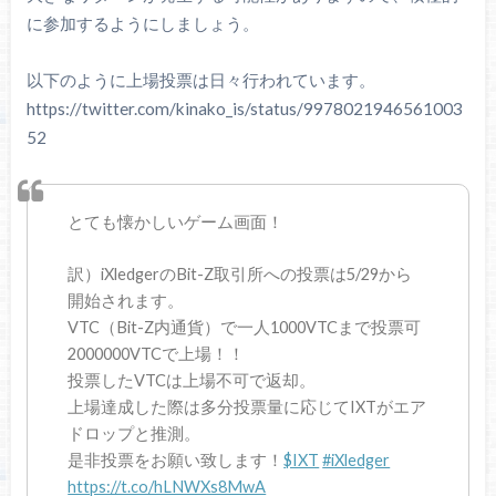
に参加するようにしましょう。
以下のように上場投票は日々行われています。
https://twitter.com/kinako_is/status/9978021946561003
52
とても懐かしいゲーム画面！
訳）iXledgerのBit-Z取引所への投票は5/29から
開始されます。
VTC（Bit-Z内通貨）で一人1000VTCまで投票可
2000000VTCで上場！！
投票したVTCは上場不可で返却。
上場達成した際は多分投票量に応じてIXTがエア
ドロップと推測。
是非投票をお願い致します！
$IXT
#iXledger
https://t.co/hLNWXs8MwA