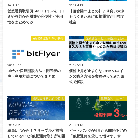
2018.3.6
2018.4.17
仮想通貨取引所GMOコインを口コ
【落合陽一まとめ】より良い未来
ミや評判から機能や利便性・実用
をつくるために仮想通貨が目指す
性をまとめてみ…
社会
仮想通貨取引所の特徴
仮想通貨一覧・特徴と将来性
2018.5.16
2018.5.31
Bitflyer口座開設方法・開設者の
価格上昇が止まらないNANJコイ
声・利用方法についてまとめ
ンの購入方法を実際やってみた形
式で解説
仮想通貨取引所の特徴
仮想通貨ニュース
2018.3.9
2018.4.13
結局いつから！？リップルと提携
ビットバンクが4月から開始予定の
しているSBIが仮想通貨取引所を開
「仮想通貨を貸して増やす」サー