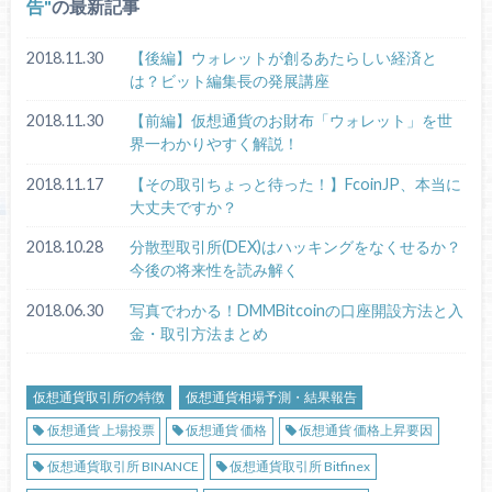
告
の最新記事
2018.11.30
【後編】ウォレットが創るあたらしい経済と
は？ビット編集長の発展講座
2018.11.30
【前編】仮想通貨のお財布「ウォレット」を世
界一わかりやすく解説！
2018.11.17
【その取引ちょっと待った！】FcoinJP、本当に
大丈夫ですか？
2018.10.28
分散型取引所(DEX)はハッキングをなくせるか？
今後の将来性を読み解く
2018.06.30
写真でわかる！DMMBitcoinの口座開設方法と入
金・取引方法まとめ
仮想通貨取引所の特徴
仮想通貨相場予測・結果報告
仮想通貨 上場投票
仮想通貨 価格
仮想通貨 価格上昇要因
仮想通貨取引所 BINANCE
仮想通貨取引所 Bitfinex