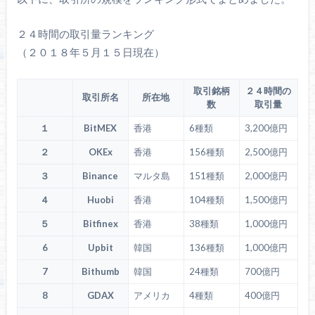
２４時間の取引量ランキング
（２０１８年５月１５日現在）
取引銘柄
２４時間の
取引所名
所在地
数
取引量
１
BitMEX
香港
6種類
3,200億円
２
OKEx
香港
156種類
2,500億円
３
Binance
マルタ島
151種類
2,000億円
４
Huobi
香港
104種類
1,500億円
５
Bitfinex
香港
38種類
1,000億円
6
Upbit
韓国
136種類
1,000億円
7
Bithumb
韓国
24種類
700億円
8
GDAX
アメリカ
4種類
400億円