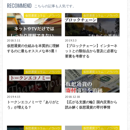
RECOMMEND
こちらの記事も人気です。
仮想通貨コラム・ノウハウ
仮想通貨コラム・ノウハウ
2018.5.11
2019.3.3
仮想通貨の仕組みを本質的に理解
【ブロックチェーン】インターネ
するのに最もオススメな本5選！
ットとの類似点から普及に必要な
要素を考察する
仮想通貨コラム・ノウハウ
仮想通貨コラム・ノウハウ
2019.4.15
2018.12.18
トークンエコノミーで「ありがと
【広がる支援の輪】国内災害から
う」が増える？
読み解く仮想通貨の寄付事情
仮想通貨コラム・ノウハウ
仮想通貨コラム・ノウハウ