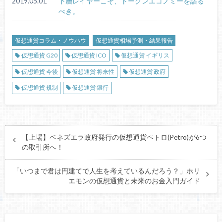
2019.05.01
下層レイヤーこそ、トークンエコノミーを語る
べき。
仮想通貨コラム・ノウハウ
仮想通貨相場予測・結果報告
仮想通貨 G20
仮想通貨 ICO
仮想通貨 イギリス
仮想通貨 今後
仮想通貨 将来性
仮想通貨 政府
仮想通貨 規制
仮想通貨 銀行
【上場】ベネズエラ政府発行の仮想通貨ペトロ(Petro)が6つ
の取引所へ！
「いつまで君は円建てで人生を考えているんだろう？」ホリ
エモンの仮想通貨と未来のお金入門ガイド