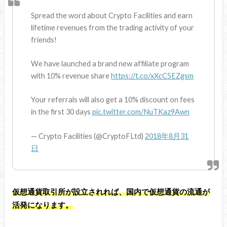
Spread the word about Crypto Facilities and earn
lifetime revenues from the trading activity of your
friends!
We have launched a brand new affiliate program
with 10% revenue share
https://t.co/xXcC5EZgsm
Your referrals will also get a 10% discount on fees
in the first 30 days
pic.twitter.com/NuTKaz9Awn
— Crypto Facilities (@CryptoFLtd)
2018年8月31
日
仮想通貨取引所が設立されれば、国内で仮想通貨の流通が
活発になります。