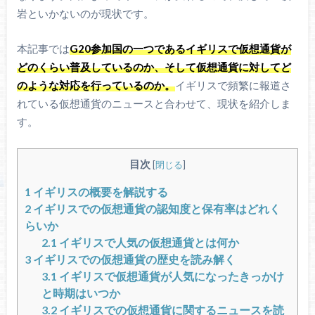
岩といかないのが現状です。
本記事では
G20参加国の一つであるイギリスで仮想通貨が
どのくらい普及しているのか、そして仮想通貨に対してど
のような対応を行っているのか。
イギリスで頻繁に報道さ
れている仮想通貨のニュースと合わせて、現状を紹介しま
す。
目次
[
閉じる
]
1
イギリスの概要を解説する
2
イギリスでの仮想通貨の認知度と保有率はどれく
らいか
2.1
イギリスで人気の仮想通貨とは何か
3
イギリスでの仮想通貨の歴史を読み解く
3.1
イギリスで仮想通貨が人気になったきっかけ
と時期はいつか
3.2
イギリスでの仮想通貨に関するニュースを読