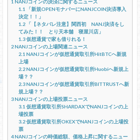
1
NANJコインの決済に関するニュース
1.1
「新規OPENモナバーにNANJCOIN決済導入
決定！！」
1.2
「【ネタバレ注意】関西初 NANJ決済をし
てみた！！ とり天本舗 寝屋川店」
1.3
仮想通貨で家も借りれる！
2
NANJコインの上場関連ニュース
2.1
NANJコインが仮想通貨取引所HitBTCへ新規
上場
2.2
NANJコインが仮想通貨取引所Huobiへ新規上
場？？
2.3
NANJコインが仮想通貨取引所BITTRUSTへ新
規上場？？
3
NANJコインの上場投票ニュース
3.1
仮想通貨取引所SHARDAXでNANJコインの上
場投票
3.2
仮想通貨取引所OKEXでNANJコインの上場投
票
4
NANJコインの時価総額、価格上昇に関するニュー