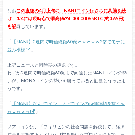
なお
この直後の4月上旬に、NANJコインはさらに高騰を続
け、4/4には現時点で最高値の0.00000065BTC(約0.65円)
を記
録しています。
「
【NANJ】2週間で時価総額60億ｗｗｗｗｗ3倍でモナに
並ぶ模様
」
上記ニュースと同時期の話題です。
わずか2週間で時価総額60億まで到達したNANJコインの勢
いが、MONAコインの勢いを勝っていると話題となったよ
うです。
「
【NANJ】なんJコイン、ノアコインの時価総額を抜くｗ
ｗｗｗｗｗ
」
ノアコインは、「フィリピンの社会問題を解決して、経済
成長を支援する」という目標を掲げたプロジェクトで、日