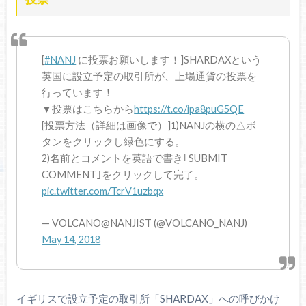
[
#NANJ
に投票お願いします！]SHARDAXという
英国に設立予定の取引所が、上場通貨の投票を
行っています！
▼投票はこちらから
https://t.co/ipa8puG5QE
[投票方法（詳細は画像で）]1)NANJの横の△ボ
タンをクリックし緑色にする。
2)名前とコメントを英語で書き｢SUBMIT
COMMENT｣をクリックして完了。
pic.twitter.com/TcrV1uzbqx
— VOLCANO@NANJIST (@VOLCANO_NANJ)
May 14, 2018
イギリスで設立予定の取引所「SHARDAX」への呼びかけ