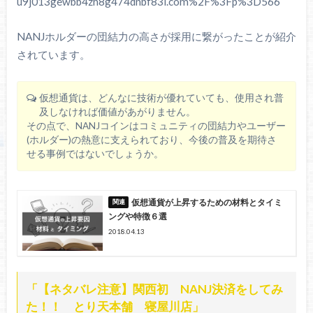
u9j013gewbb4zh8g474dnbf83l.com%2F%3Fp%3D566
NANJホルダーの団結力の高さが採用に繋がったことが紹介
されています。
仮想通貨は、どんなに技術が優れていても、使用され普
及しなければ価値があがりません。
その点で、NANJコインはコミュニティの団結力やユーザー
(ホルダー)の熱意に支えられており、今後の普及を期待さ
せる事例ではないでしょうか。
仮想通貨が上昇するための材料とタイミ
ングや特徴６選
2018.04.13
「【ネタバレ注意】関西初 NANJ決済をしてみ
た！！ とり天本舗 寝屋川店」