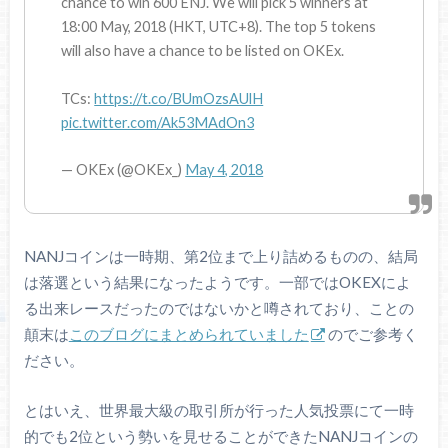
chance to win 600 ENJ. We will pick 5 winners at
18:00 May, 2018 (HKT, UTC+8). The top 5 tokens
will also have a chance to be listed on OKEx.
TCs:
https://t.co/BUmOzsAUlH
pic.twitter.com/Ak53MAdOn3
— OKEx (@OKEx_)
May 4, 2018
NANJコインは一時期、第2位まで上り詰めるものの、結局
は落選という結果になったようです。一部ではOKEXによ
る出来レースだったのではないかと噂されており、ことの
顛末は
このブログにまとめられていました
のでご参考く
ださい。
とはいえ、世界最大級の取引所が行った人気投票にて一時
的でも2位という勢いを見せることができたNANJコインの