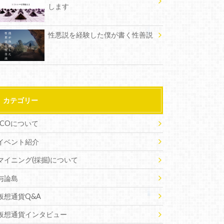
します
性悪説を経験した僕が書く性善説
カテゴリー
ICOについて
イベント紹介
マイニング(採掘)について
与論島
仮想通貨Q&A
仮想通貨インタビュー