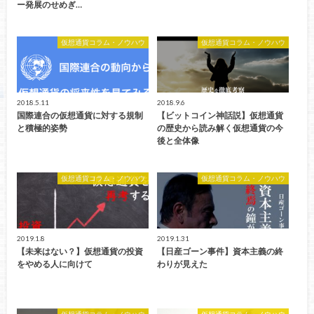
ー発展のせめぎ…
仮想通貨コラム・ノウハウ
仮想通貨コラム・ノウハウ
2018.5.11
2018.9.6
国際連合の仮想通貨に対する規制
【ビットコイン神話説】仮想通貨
と積極的姿勢
の歴史から読み解く仮想通貨の今
後と全体像
仮想通貨コラム・ノウハウ
仮想通貨コラム・ノウハウ
2019.1.8
2019.1.31
【未来はない？】仮想通貨の投資
【日産ゴーン事件】資本主義の終
をやめる人に向けて
わりが見えた
仮想通貨コラム・ノウハウ
仮想通貨コラム・ノウハウ