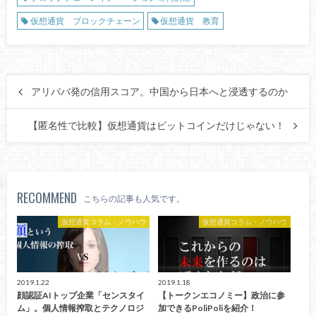
仮想通貨 ブロックチェーン
仮想通貨 教育
アリババ発の信用スコア。中国から日本へと浸透するのか
【匿名性で比較】仮想通貨はビットコインだけじゃない！
RECOMMEND
こちらの記事も人気です。
仮想通貨コラム・ノウハウ
仮想通貨コラム・ノウハウ
2019.1.22
2019.1.18
顔認証AIトップ企業「センスタイ
【トークンエコノミー】政治に参
ム」。個人情報搾取とテクノロジ
加できるPoliPoliを紹介！