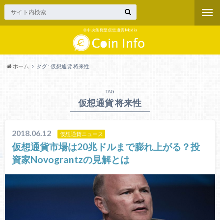
非中央集権型仮想通貨Media
ホーム
タグ : 仮想通貨 将来性
TAG
仮想通貨 将来性
2018.06.12
仮想通貨ニュース
仮想通貨市場は20兆ドルまで膨れ上がる？投
資家Novograntzの見解とは