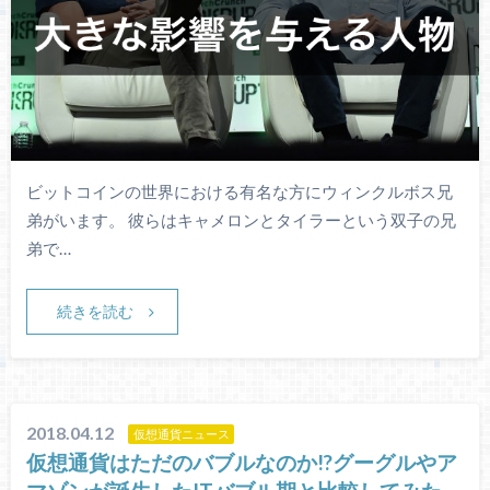
ビットコインの世界における有名な方にウィンクルボス兄
弟がいます。 彼らはキャメロンとタイラーという双子の兄
弟で…
続きを読む
2018.04.12
仮想通貨ニュース
仮想通貨はただのバブルなのか!?グーグルやア