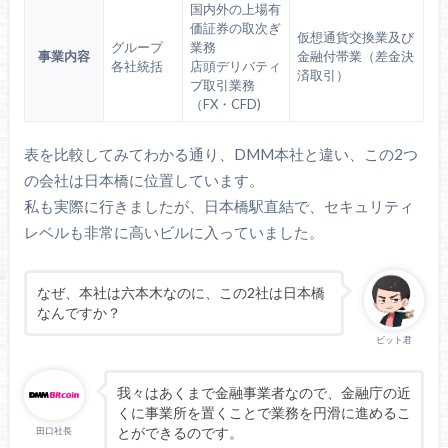
国内外の上場有
価証券の取次ぎ
仮想通貨交換業及び
グループ
業務
事業内容
金融付帯業（差金決
各社統括
店頭デリバティ
済取引）
ブ取引業務
（FX・CFD)
表を比較してみてわかる通り、DMM本社と違い、この2つ
の会社は日本橋に位置しています。
私も実際に行きましたが、日本橋駅直結で、セキュリティ
レベルも非常に高いビルに入っていました。
なぜ、本社は六本木なのに、この2社は日本橋
なんですか？
ビット君
我々はあくまで金融事業者なので、金融庁の近
くに事業所を置くことで業務を円滑に進めるこ
とができるのです。
田口社長