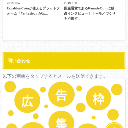
2018.10.6
2018.7.30
ExcaliburCoinが使えるプラットフ
国産通貨であるKanadeCoinに独
ォーム「Fantasfic」が公…
占インタビュー！！～モノづくり
を応援す…
問い合わせ
以下の画像をタップするとメールを送信できます。