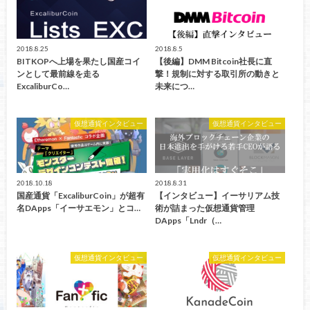
2018.8.25
2018.8.5
BITKOPへ上場を果たし国産コイ
【後編】DMM Bitcoin社長に直
ンとして最前線を走る
撃！規制に対する取引所の動きと
ExcaliburCo…
未来につ…
仮想通貨インタビュー
仮想通貨インタビュー
2018.10.18
2018.8.31
国産通貨「ExcaliburCoin」が超有
【インタビュー】イーサリアム技
名DApps「イーサエモン」とコ…
術が詰まった仮想通貨管理
DApps「Lndr（…
仮想通貨インタビュー
仮想通貨インタビュー