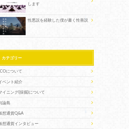
します
性悪説を経験した僕が書く性善説
カテゴリー
ICOについて
イベント紹介
マイニング(採掘)について
与論島
仮想通貨Q&A
仮想通貨インタビュー