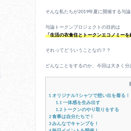
そんな私たちが2019年夏に開催する与
与論トークンプロジェクトの目的は
「生活の衣食住とトークンエコノミーを
それってどういうことなの？？
どんなことをするのか、今回は大きく分
1
オリジナルTシャツで想い出を着る！
1.1
一体感を生み出す
1.2
トークンのやり取りをする
2
食事は自分たちで！
3
みんなでキャンプを！
4
毎日イベントを開催！