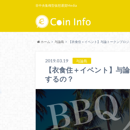
非中央集権型仮想通貨Media
ホーム
与論島
【衣食住＋イベント】与論トークンプロジ
2019.03.19
与論島
【衣食住＋イベント】与
するの？