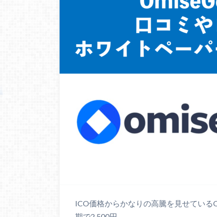
ICO価格からかなりの高騰を見せているO
期で2,500円、…