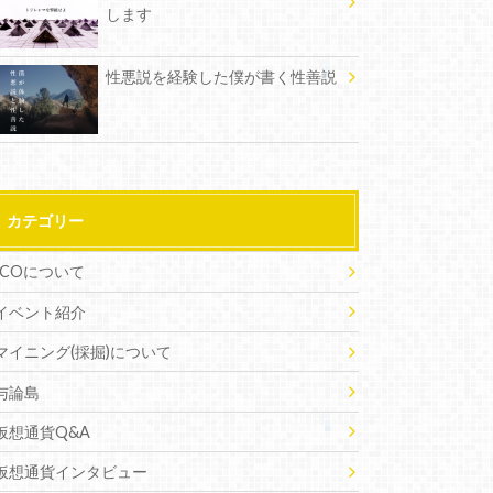
します
性悪説を経験した僕が書く性善説
カテゴリー
ICOについて
イベント紹介
マイニング(採掘)について
与論島
仮想通貨Q&A
仮想通貨インタビュー