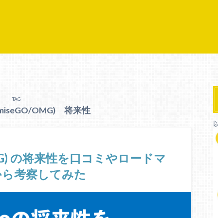
TAG
iseGO/OMG) 将来性
OMG) の将来性を口コミやロードマ
から考察してみた