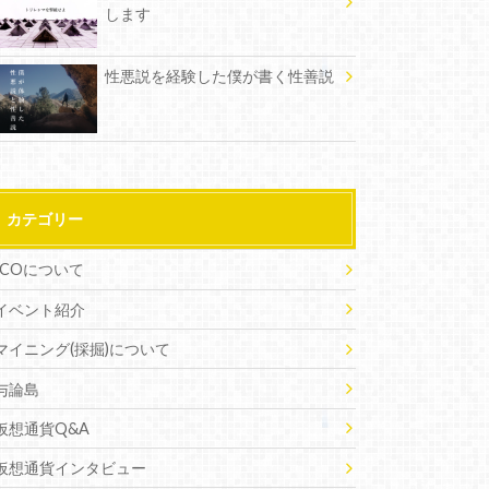
します
性悪説を経験した僕が書く性善説
カテゴリー
ICOについて
イベント紹介
マイニング(採掘)について
与論島
仮想通貨Q&A
仮想通貨インタビュー