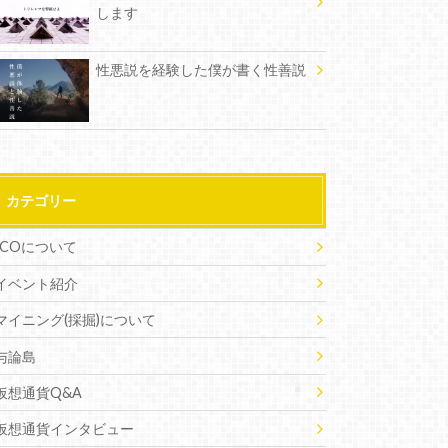
します
性悪説を経験した僕が書く性善説
カテゴリー
ICOについて
イベント紹介
マイニング(採掘)について
与論島
仮想通貨Q&A
仮想通貨インタビュー