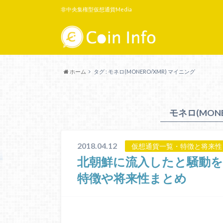
非中央集権型仮想通貨Media
ホーム
タグ : モネロ(MONERO/XMR) マイニング
モネロ(MON
2018.04.12
仮想通貨一覧・特徴と将来性
北朝鮮に流入したと騒動を生ん
特徴や将来性まとめ