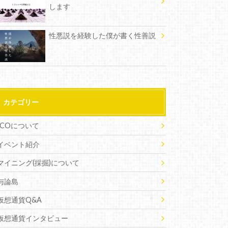
します
性悪説を経験した僕が書く性善説
カテゴリー
ICOについて
イベント紹介
マイニング(採掘)について
与論島
仮想通貨Q&A
仮想通貨インタビュー