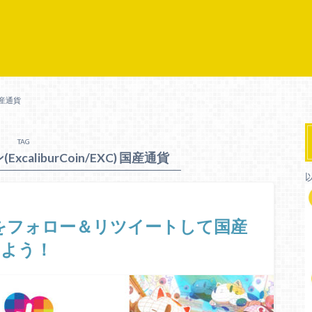
国産通貨
TAG
aliburCoin/EXC) 国産通貨
erをフォロー＆リツイートして国産
しよう！