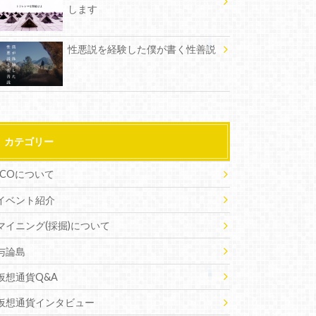
します
性悪説を経験した僕が書く性善説
カテゴリー
ICOについて
イベント紹介
マイニング(採掘)について
与論島
仮想通貨Q&A
仮想通貨インタビュー