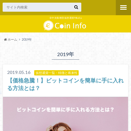
非中央集権型仮想通貨Media
ホーム
2019年
2019年
2019.05.16
仮想通貨一覧・特徴と将来性
【価格急騰！】ビットコインを簡単に手に入れ
る方法とは？