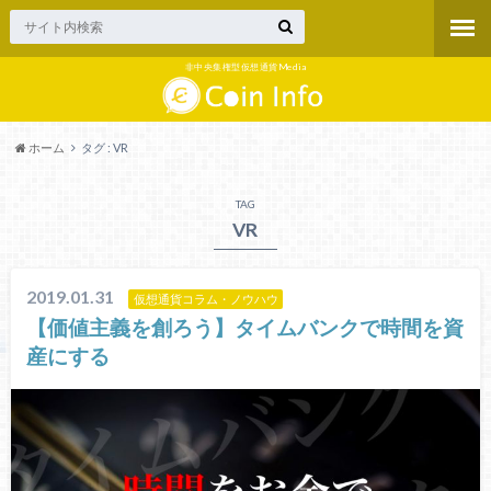
非中央集権型仮想通貨Media
ホーム
タグ : VR
TAG
VR
2019.01.31
仮想通貨コラム・ノウハウ
【価値主義を創ろう】タイムバンクで時間を資
産にする