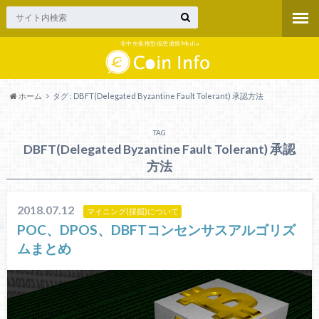
非中央集権型仮想通貨Media
ホーム
タグ : DBFT(Delegated Byzantine Fault Tolerant) 承認方法
TAG
DBFT(Delegated Byzantine Fault Tolerant) 承認
方法
2018.07.12
マイニング(採掘)について
POC、DPOS、DBFTコンセンサスアルゴリズ
ムまとめ