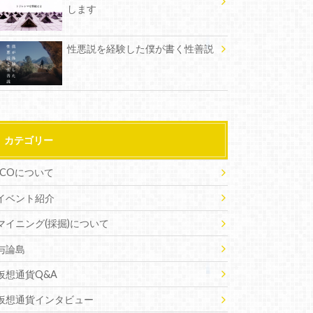
します
性悪説を経験した僕が書く性善説
カテゴリー
ICOについて
イベント紹介
マイニング(採掘)について
与論島
仮想通貨Q&A
仮想通貨インタビュー