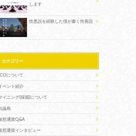
します
性悪説を経験した僕が書く性善説
カテゴリー
ICOについて
イベント紹介
マイニング(採掘)について
与論島
仮想通貨Q&A
仮想通貨インタビュー