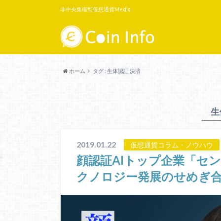
非中央集権型仮想通貨Media
ホーム
タグ : 生体認証 決済
生
2019.01.22
仮想通貨コラム・ノウハウ
顔認証AIトップ企業「セ
クノロジー発展のせめぎ