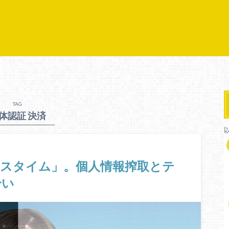
TAG
体認証 決済
ンスタイム」。個人情報搾取とテ
合い