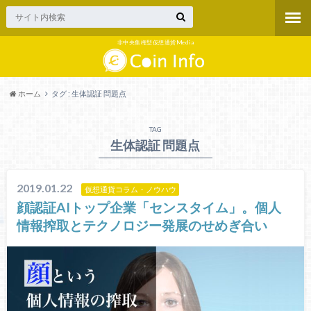
非中央集権型仮想通貨Media
ホーム
タグ : 生体認証 問題点
TAG
生体認証 問題点
2019.01.22
仮想通貨コラム・ノウハウ
顔認証AIトップ企業「センスタイム」。個人
情報搾取とテクノロジー発展のせめぎ合い