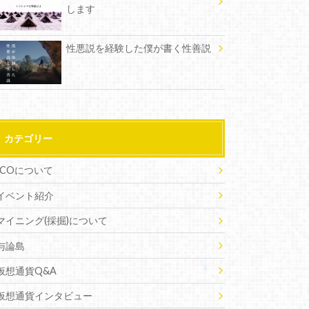
します
性悪説を経験した僕が書く性善説
カテゴリー
ICOについて
イベント紹介
マイニング(採掘)について
与論島
仮想通貨Q&A
仮想通貨インタビュー