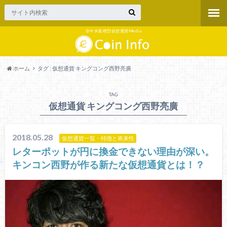
非中央集権型仮想通貨Media
ホーム
タグ : 仮想通貨 キングコング西野亮廣
TAG
仮想通貨 キングコング西野亮廣
2018.05.28
仮想通貨一覧・特徴と将来性
レターポットが円に換金できない理由が深い。
キンコン西野が作る新たな仮想通貨とは！？