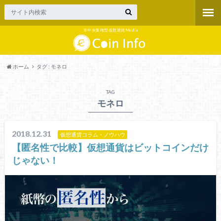
非中央集権型仮想通貨Media
ホーム
タグ : モネロ
TAG
モネロ
2018.12.31
仮想通貨コラム・ノウハウ
【匿名性で比較】仮想通貨はビットコインだけ
じゃない！